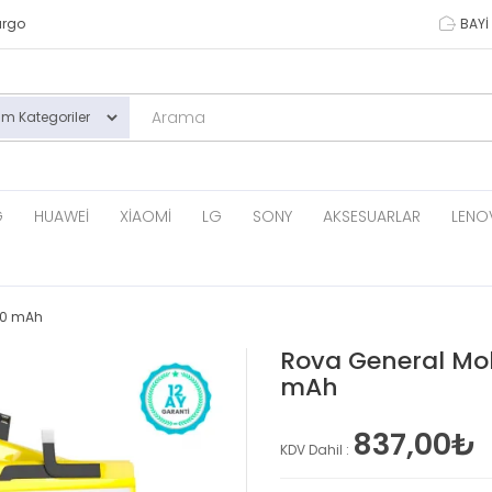
argo
BAYİ 
G
HUAWEI
XIAOMI
LG
SONY
AKSESUARLAR
LENO
900 mAh
Rova General Mob
mAh
837,00₺
KDV Dahil :