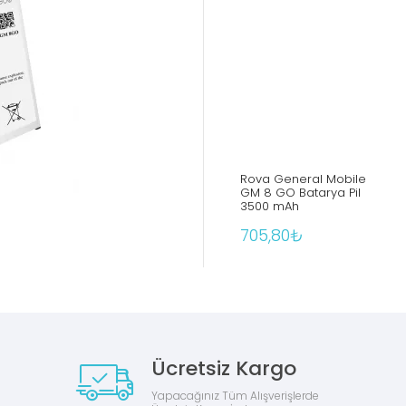
Rova General Mobile
Rova General Mobile
GM 20 Batarya Pil 3900
GM 8 GO Batarya Pil
mAh
3500 mAh
779,00₺
705,80₺
Ücretsiz Kargo
Yapacağınız Tüm Alışverişlerde