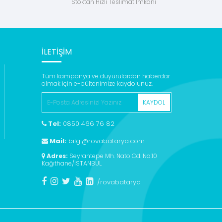
Stoktan Hızlı Teslimat İmkanı
İLETİŞİM
Tüm kampanya ve duyurulardan haberdar
olmak için e-bültenimize kaydolunuz.
KAYDOL
Tel:
0850 466 76 82
Mail:
bilgi@rovabatarya.com
Adres:
Seyrantepe Mh. Nato Cd. No:10
Kağıthane/İSTANBUL
/rovabatarya