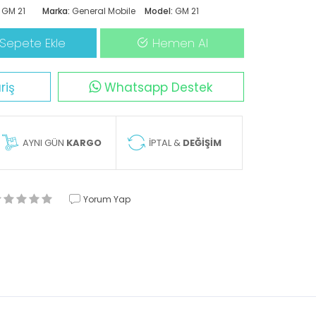
GM 21
Marka:
General Mobile
Model:
GM 21
Sepete Ekle
Hemen Al
riş
Whatsapp Destek
AYNI GÜN
KARGO
İPTAL &
DEĞİŞİM
Yorum Yap