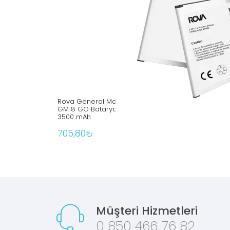
Rova General Mobile
GM 8 GO Batarya Pil
3500 mAh
705,80₺
Müşteri Hizmetleri
0 850 466 76 82