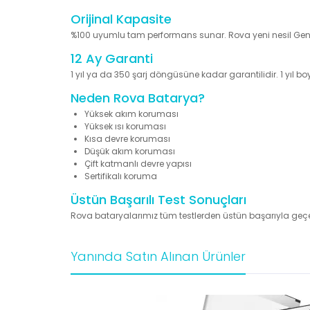
Orijinal Kapasite
%100 uyumlu tam performans sunar. Rova yeni nesil Genera
12 Ay Garanti
1 yıl ya da 350 şarj döngüsüne kadar garantilidir. 1 yıl 
Neden Rova Batarya?
Yüksek akım koruması
Yüksek ısı koruması
Kısa devre koruması
Düşük akım koruması
Çift katmanlı devre yapısı
Sertifikalı koruma
Üstün Başarılı Test Sonuçları
Rova bataryalarımız tüm testlerden üstün başarıyla geçe
Yanında Satın Alınan Ürünler