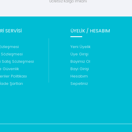
Ücretsiz Kargo İmkanı
İ SERVİSİ
ÜYELİK / HESABIM
Sözleşmesi
Yeni Üyelik
ı Sözleşmesi
Üye Girişi
i Satış Sözleşmesi
Bayimiz Ol
ve Güvenlik
Bayi Girişi
eriler Politikası
Hesabım
 İade Şartları
Sepetiniz