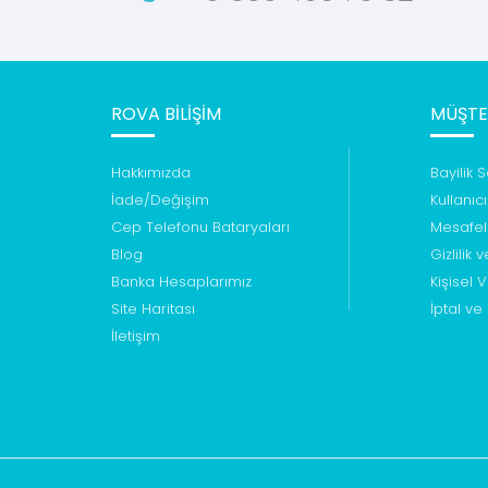
ROVA BILIŞIM
MÜŞTER
Hakkımızda
Bayilik 
İade/Değişim
Kullanıc
Cep Telefonu Bataryaları
Mesafel
Blog
Gizlilik 
Banka Hesaplarımız
Kişisel V
Site Haritası
İptal ve
İletişim