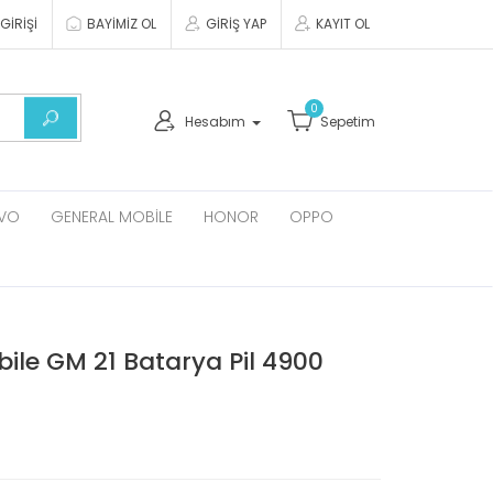
GİRİŞİ
BAYİMİZ OL
GİRİŞ YAP
KAYIT OL
0
Hesabım
Sepetim
VO
GENERAL MOBILE
HONOR
OPPO
ile GM 21 Batarya Pil 4900