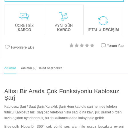
ÜCRETSİZ
AYNI GÜN
KARGO
KARGO
İPTAL &
DEĞİŞİM
Yorum Yap
Favorilere Ekle
Açıklama
Yorumlar (0)
Taksit Seçenekleri
Altısı Bir Arada Çok Fonksiyonlu Kablosuz
Şarj
Kablosuz Şarj / Saat Şarjı /Kulaklık Şarjı Hem kablolu şarj hem de telefon
tutucu Kablosuz hızlı şarj cep telefonu hızla sağlığına kavuşur. Braket birden
fazla açıdan ayarlanabilir, bu da kullanımı daha kolay hale getirir.
Bluetooth Hoparlör 360° çok yönlü ses alanı ile uçsuz bucaksız evreni