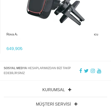
Rova AAT701 Araba İçi Manyetik Mıknatıslı Cep Telefon Tutucu
649,90₺
SOSYAL MEDYA
HESAPLARIMIZDAN BİZİ TAKİP
EDEBİLİRSİNİZ
KURUMSAL
MÜŞTERI SERVISI