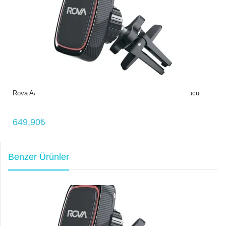
Rova AAT701 Araba İçi Manyetik Mıknatıslı Cep Telefon Tutucu
649,90₺
Benzer Ürünler