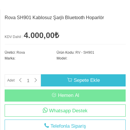
Rova SH901 Kablosuz Şarjlı Bluetooth Hoparlör
4.000,00₺
KDV Dahil :
Üretici:
Rova
Ürün Kodu:
RV - SH901
Marka:
Model:
Sepete Ekle
Adet
Hemen Al
Whatsapp Destek
Telefonla Sipariş