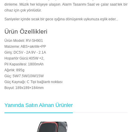
dinleme. Müzik her köşeye ulaşsın. Alarm Tasarımı Saat ve çalar saat tek bir
cihaz için çok yönlüdür.
Saniyeler içinde sıcak bir gece ışığına dönüşerek uykunuza eşlik eder...
Ürün Özellikleri
Ürün Modeli: RV-SH901
Malzeme: ABS+akrilik+PP
Giriş: DC5V - 2A 9V - 2.1A
Hoparlör Gücü:405W ×2,
Pil Kapasitesi: 1800mAh
Ağırlık: 895g
Güç: 5W/7.5W/10W/15W
Güç Kaynağı: C Tipi bağlantı noktası
Boyut: 189x189×184mm
Yanında Satın Alınan Ürünler