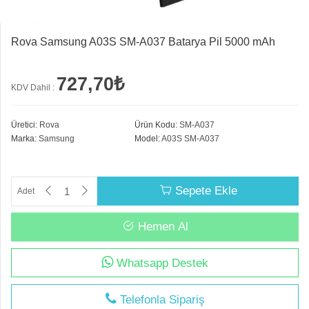
Rova Samsung A03S SM-A037 Batarya Pil 5000 mAh
727,70₺
KDV Dahil :
Üretici:
Rova
Ürün Kodu:
SM-A037
Marka:
Samsung
Model:
A03S SM-A037
Sepete Ekle
Adet
Hemen Al
Whatsapp Destek
Telefonla Sipariş