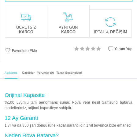
ÜCRETSİZ
AYNI GÜN
KARGO
KARGO
İPTAL &
DEĞİŞİM
Yorum Yap
Favorilere Ekle
Açıklama
Özellikler
Yorumlar (0)
Taksit Seçenekleri
Orijinal Kapasite
%100 uyumlu tam performans sunar. Rova yeni nesil Samsung batarya
modellerimiz, orijinal kapasiteye sahiptir.
12 Ay Garanti
1 yıl ya da 350 şarj döngüsüne kadar garantilidir. 1 yıl boyunca bize emanet!
Neden Rova Batarya?